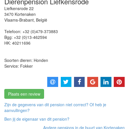
Dierenpension Liefkensrode
Liefkensrode 22
3470
Kortenaken
Vlaams-Brabant
,
België
Telefoon:
+32 (0)479-373883
Bgg:
+32 (0)13-462594
HK:
40211696
Soorten dieren: Honden
Service: Fokker
Plaats een review
Zijn de gegevens van dit pension niet correct? Of heb je
aanvullingen?
Ben jij de eigenaar van dit pension?
Andere pensions in de buurt van Kortenaken