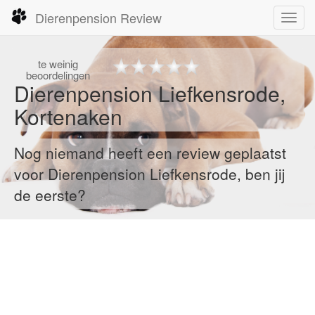
Dierenpension Review
Toggl
navig
te
weinig
beoordelingen
Dierenpension Liefkensrode,
Kortenaken
Nog niemand heeft een review geplaatst
voor Dierenpension Liefkensrode, ben jij
de eerste?