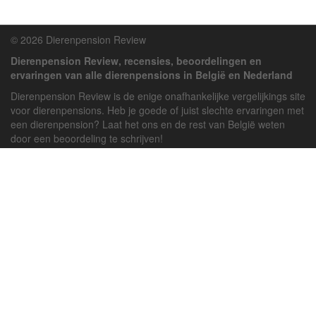
© 2026 Dierenpension Review
Dierenpension Review, recensies, beoordelingen en
ervaringen van alle dierenpensions in België en Nederland
Dierenpension Review is de enige onafhankelijke vergelijkings site
voor dierenpensions. Heb je goede of juist slechte ervaringen met
een dierenpension? Laat het ons en de rest van België weten
door een beoordeling te schrijven!
Powered by
deJong-IT
Inloggen
Registreren
Veel gestelde vragen
API handleiding
Pension toevoegen