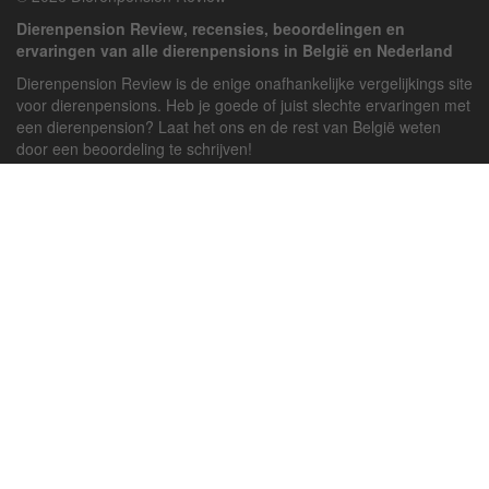
Dierenpension Review, recensies, beoordelingen en
ervaringen van alle dierenpensions in België en Nederland
Dierenpension Review is de enige onafhankelijke vergelijkings site
voor dierenpensions. Heb je goede of juist slechte ervaringen met
een dierenpension? Laat het ons en de rest van België weten
door een beoordeling te schrijven!
Powered by
deJong-IT
Inloggen
Registreren
Veel gestelde vragen
API handleiding
Pension toevoegen
Contact