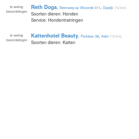
Reth Dogs
te
weinig
,
,
Steenweg op Vilvoorde 311
Opwijk
(12 km)
beoordelingen
Soorten dieren: Honden
Service: Hondentrainingen
Kattenhotel Beauty
te
weinig
,
,
Parklaan 38
Aalst
(12 km)
beoordelingen
Soorten dieren: Katten