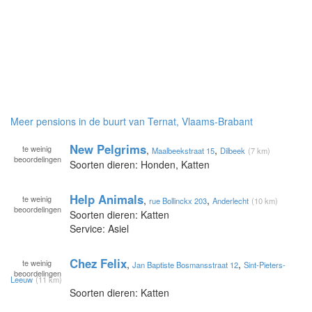
Meer pensions in de buurt van Ternat, Vlaams-Brabant
New Pelgrims
te
weinig
,
,
Maalbeekstraat 15
Dilbeek
(7 km)
beoordelingen
Soorten dieren: Honden, Katten
Help Animals
te
weinig
,
,
rue Bollinckx 203
Anderlecht
(10 km)
beoordelingen
Soorten dieren: Katten
Service: Asiel
Chez Felix
te
weinig
,
,
Jan Baptiste Bosmansstraat 12
Sint-Pieters-
beoordelingen
Leeuw
(11 km)
Soorten dieren: Katten