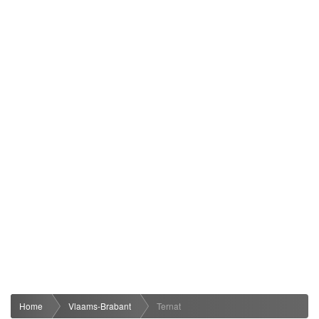
Home
Vlaams-Brabant
Ternat