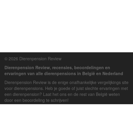
© 2026 Dierenpension Review
Dierenpension Review, recensies, beoordelingen en
ervaringen van alle dierenpensions in België en Nederland
Dierenpension Review is de enige onafhankelijke vergelijkings site
voor dierenpensions. Heb je goede of juist slechte ervaringen met
een dierenpension? Laat het ons en de rest van België weten
door een beoordeling te schrijven!
Powered by
deJong-IT