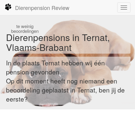
Dierenpension Review
Toggl
navig
te
weinig
beoordelingen
Dierenpensions in Ternat,
Vlaams-Brabant
In de plaats Ternat hebben wij één
pension gevonden.
Op dit moment heeft nog niemand een
beoordeling geplaatst in Ternat, ben jij de
eerste?