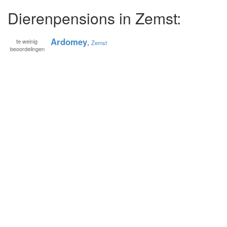
Dierenpensions in Zemst:
Ardomey
te
weinig
,
Zemst
beoordelingen