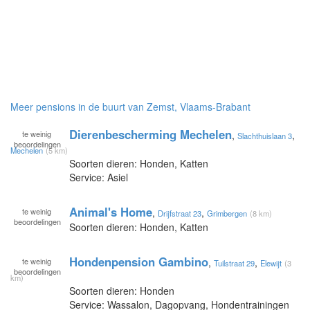
Meer pensions in de buurt van Zemst, Vlaams-Brabant
Dierenbescherming Mechelen
te
weinig
,
,
Slachthuislaan 3
beoordelingen
Mechelen
(5 km)
Soorten dieren: Honden, Katten
Service: Asiel
Animal's Home
te
weinig
,
,
Drijfstraat 23
Grimbergen
(8 km)
beoordelingen
Soorten dieren: Honden, Katten
Hondenpension Gambino
te
weinig
,
,
Tuilstraat 29
Elewijt
(3
beoordelingen
km)
Soorten dieren: Honden
Service: Wassalon, Dagopvang, Hondentrainingen