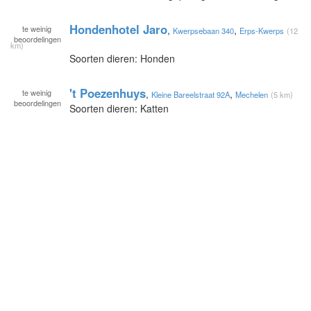
Hondenhotel Jaro
te
weinig
,
,
Kwerpsebaan 340
Erps-Kwerps
(12
beoordelingen
km)
Soorten dieren: Honden
't Poezenhuys
te
weinig
,
,
Kleine Bareelstraat 92A
Mechelen
(5 km)
beoordelingen
Soorten dieren: Katten