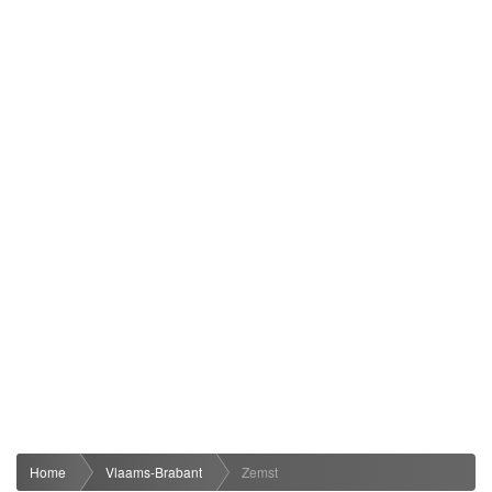
Home
Vlaams-Brabant
Zemst