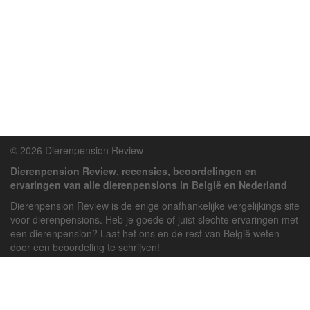
© 2026 Dierenpension Review
Dierenpension Review, recensies, beoordelingen en
ervaringen van alle dierenpensions in België en Nederland
Dierenpension Review is de enige onafhankelijke vergelijkings site
voor dierenpensions. Heb je goede of juist slechte ervaringen met
een dierenpension? Laat het ons en de rest van België weten
door een beoordeling te schrijven!
Powered by
deJong-IT