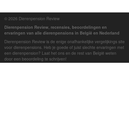
© 2026 Dierenpension Review
Dierenpension Review, recensies, beoordelingen en
ervaringen van alle dierenpensions in België en Nederland
Dierenpension Review is de enige onafhankelijke vergelijkings site
voor dierenpensions. Heb je goede of juist slechte ervaringen met
een dierenpension? Laat het ons en de rest van België weten
door een beoordeling te schrijven!
Powered by
deJong-IT
Inloggen
Registreren
Veel gestelde vragen
API handleiding
Pension toevoegen