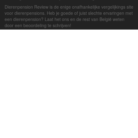
Dierenpension Review is de enige onafhankelijke vergelijkings site
voor dierenpensions. Heb je goede of juist slechte ervaringen met
een dierenpension? Laat het ons en de rest van België weten
door een beoordeling te schrijven!
Powered by
deJong-IT
Inloggen
Registreren
Veel gestelde vragen
API handleiding
Pension toevoegen
Contact
Twitter
Facebook