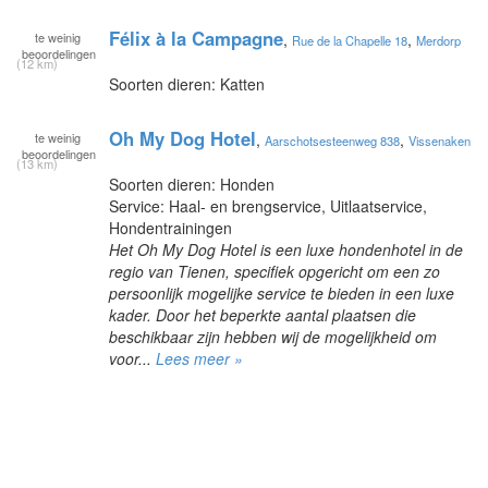
Félix à la Campagne
te
weinig
,
,
Rue de la Chapelle 18
Merdorp
beoordelingen
(12 km)
Soorten dieren: Katten
Oh My Dog Hotel
te
weinig
,
,
Aarschotsesteenweg 838
Vissenaken
beoordelingen
(13 km)
Soorten dieren: Honden
Service: Haal- en brengservice, Uitlaatservice,
Hondentrainingen
Het Oh My Dog Hotel is een luxe hondenhotel in de
regio van Tienen, specifiek opgericht om een zo
persoonlijk mogelijke service te bieden in een luxe
kader. Door het beperkte aantal plaatsen die
beschikbaar zijn hebben wij de mogelijkheid om
voor...
Lees meer »