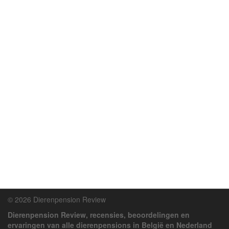
© 2026 Dierenpension Review
Dierenpension Review, recensies, beoordelingen en
ervaringen van alle dierenpensions in België en Nederland