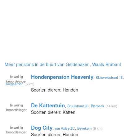
Meer pensions in de buurt van Geldenaken, Waals-Brabant
Hondenpension Heavenly
te
weinig
,
,
Kluisveldstraat 18
beoordelingen
Hoegaarden
(6 km)
Soorten dieren: Honden
De Kattentuin
te
weinig
,
,
Bruulstraat 95
Bierbeek
(14 km)
beoordelingen
Soorten dieren: Katten
Dog City
te
weinig
,
,
rue Valise 2C
Bevekom
(9 km)
beoordelingen
Soorten dieren: Honden