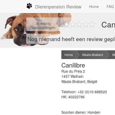
Dierenpension Review
Home
FAQ
Can
te
weinig
beoordelingen
Nog niemand heeft een review geplaa
Home
Waals-Brabant
W
Canilibre
Rue du Préa 2
1457
Walhain
Waals-Brabant
,
België
Telefoon:
+32 (0)10-688520
HK:
40222786
Soorten dieren: Honden