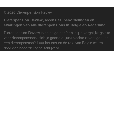
© 2026 Dierenpension Review
Dierenpension Review, recensies, beoordelingen en
ervaringen van alle dierenpensions in België en Nederland
Dierenpension Review is de enige onafhankelijke vergelijkings site
voor dierenpensions. Heb je goede of juist slechte ervaringen met
een dierenpension? Laat het ons en de rest van België weten
door een beoordeling te schrijven!
Powered by
deJong-IT
Inloggen
Registreren
Veel gestelde vragen
API handleiding
Pension toevoegen