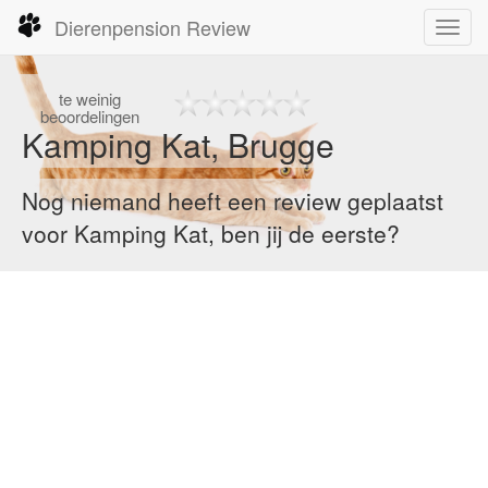
Dierenpension Review
Toggl
navig
te
weinig
beoordelingen
Kamping Kat, Brugge
Nog niemand heeft een review geplaatst
voor Kamping Kat, ben jij de eerste?