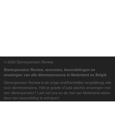
© 2026 Dierenpension Review
Dierenpension Review, recensies, beoordelingen en
ervaringen van alle dierenpensions in Nederland en België
Dierenpension Review is de enige onafhankelijke vergelijkings site
voor dierenpensions. Heb je goede of juist slechte ervaringen met
een dierenpension? Laat het ons en de rest van Nederland weten
door een beoordeling te schrijven!
Powered by
deJong-IT