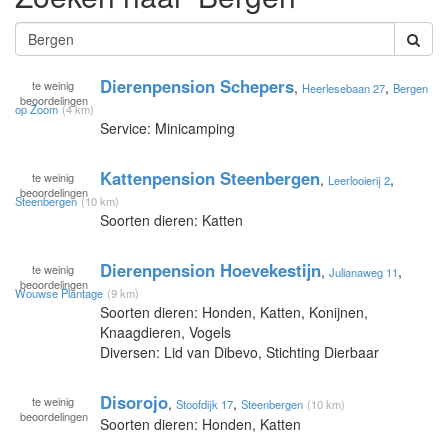
Dierenpension Schepers
te
weinig
,
,
Heerlesebaan 27
Bergen
beoordelingen
op Zoom
(4 km)
Service: Minicamping
Kattenpension Steenbergen
te
weinig
,
,
Leerlooierij 2
beoordelingen
Steenbergen
(10 km)
Soorten dieren: Katten
Dierenpension Hoevekestijn
te
weinig
,
,
Julianaweg 11
beoordelingen
Wouwse Plantage
(9 km)
Soorten dieren: Honden, Katten, Konijnen,
Knaagdieren, Vogels
Diversen: Lid van Dibevo, Stichting Dierbaar
Disorojo
te
weinig
,
,
Stoofdijk 17
Steenbergen
(10 km)
beoordelingen
Soorten dieren: Honden, Katten