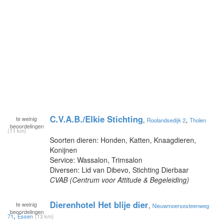
C.V.A.B./Elkie Stichting
te
weinig
,
,
Roolandsedijk 2
Tholen
beoordelingen
(11 km)
Soorten dieren: Honden, Katten, Knaagdieren,
Konijnen
Service: Wassalon, Trimsalon
Diversen: Lid van Dibevo, Stichting Dierbaar
CVAB (Centrum voor Attitude & Begeleiding)
Dierenhotel Het blije dier
te
weinig
,
Nieuwmoersesteenweg
beoordelingen
,
71
Essen
(13 km)