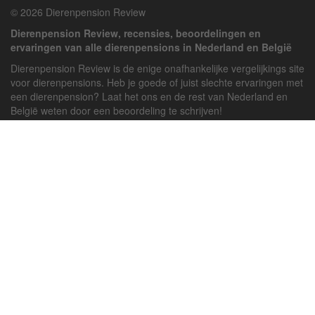
© 2026 Dierenpension Review
Dierenpension Review, recensies, beoordelingen en
ervaringen van alle dierenpensions in Nederland en België
Dierenpension Review is de enige onafhankelijke vergelijkings site
voor dierenpensions. Heb je goede of juist slechte ervaringen met
een dierenpension? Laat het ons en de rest van Nederland en
België weten door een beoordeling te schrijven!
Powered by
deJong-IT
Inloggen
Registreren
Veel gestelde vragen
API handleiding
Pension toevoegen