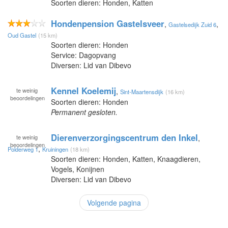
Soorten dieren: Honden, Katten
Hondenpension Gastelsveer
,
,
Gastelsedijk Zuid 6
Oud Gastel
(15 km)
Soorten dieren: Honden
Service: Dagopvang
Diversen: Lid van Dibevo
Kennel Koelemij
te
weinig
,
Sint-Maartensdijk
(16 km)
beoordelingen
Soorten dieren: Honden
Permanent gesloten.
Dierenverzorgingscentrum den Inkel
te
weinig
,
beoordelingen
,
Polderweg 1
Kruiningen
(18 km)
Soorten dieren: Honden, Katten, Knaagdieren,
Vogels, Konijnen
Diversen: Lid van Dibevo
Volgende pagina