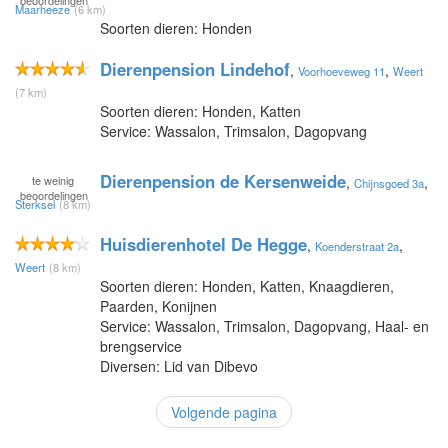
Maarheeze
(6 km)
Soorten dieren: Honden
Dierenpension Lindehof
,
,
Voorhoeveweg 11
Weert
(7 km)
Soorten dieren: Honden, Katten
Service: Wassalon, Trimsalon, Dagopvang
Dierenpension de Kersenweide
te
weinig
,
,
Chijnsgoed 3a
beoordelingen
Sterksel
(8 km)
Huisdierenhotel De Hegge
,
,
Koenderstraat 2a
Weert
(8 km)
Soorten dieren: Honden, Katten, Knaagdieren,
Paarden, Konijnen
Service: Wassalon, Trimsalon, Dagopvang, Haal- en
brengservice
Diversen: Lid van Dibevo
Volgende pagina