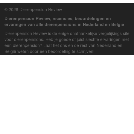
© 2026 Dierenpension Review
Dierenpension Review, recensies, beoordelingen en
ervaringen van alle dierenpensions in Nederland en België
Dierenpension Review is de enige onafhankelijke vergelijkings site
voor dierenpensions. Heb je goede of juist slechte ervaringen met
een dierenpension? Laat het ons en de rest van Nederland en
België weten door een beoordeling te schrijven!
Powered by
deJong-IT
Inloggen
Registreren
Veel gestelde vragen
API handleiding
Pension toevoegen