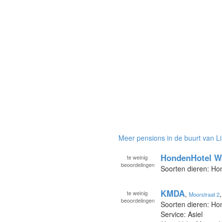
Meer pensions in de buurt van L
HondenHotel W
te
weinig
beoordelingen
Soorten dieren: H
KMDA
te
weinig
,
Moorstraat 2
beoordelingen
Soorten dieren: Ho
Service: Asiel