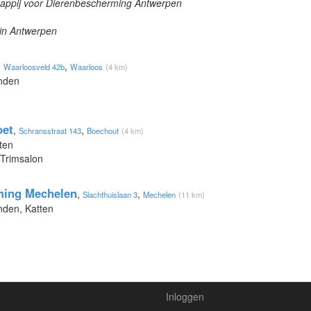
happij voor Dierenbescherming Antwerpen
 in Antwerpen
,
,
Waarloosveld 42b
Waarloos
(4 km)
onden
oet
,
,
Schransstraat 143
Boechout
(4 km)
ten
 Trimsalon
ming Mechelen
,
,
Slachthuislaan 3
Mechelen
(11 km)
nden, Katten
Inloggen