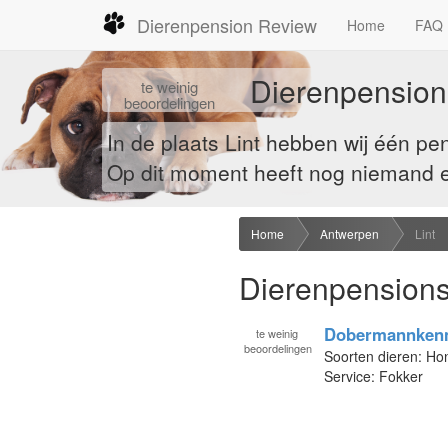
Dierenpension Review
Home
FAQ
Dierenpensions
te
weinig
beoordelingen
In de plaats Lint hebben wij één p
Op dit moment heeft nog niemand een
Home
Antwerpen
Lint
Dierenpensions 
Dobermannkenn
te
weinig
beoordelingen
Soorten dieren: H
Service: Fokker