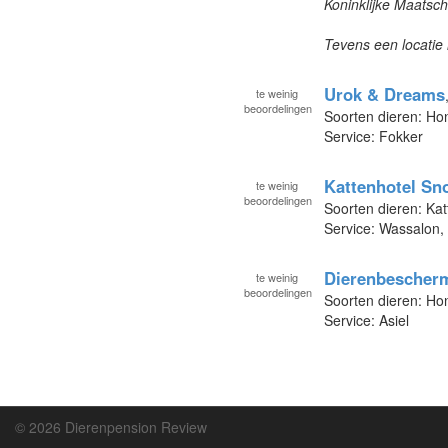
Koninklijke Maatsc
Tevens een locatie
Urok & Dreams
te
weinig
beoordelingen
Soorten dieren: H
Service: Fokker
Kattenhotel Sn
te
weinig
beoordelingen
Soorten dieren: Kat
Service: Wassalon,
Dierenbescher
te
weinig
beoordelingen
Soorten dieren: Ho
Service: Asiel
© 2026 Dierenpension Review