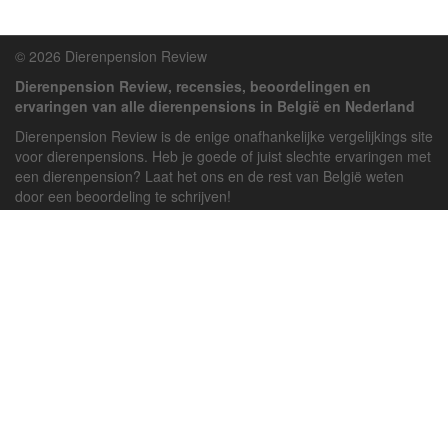
© 2026 Dierenpension Review
Dierenpension Review, recensies, beoordelingen en
ervaringen van alle dierenpensions in België en Nederland
Dierenpension Review is de enige onafhankelijke vergelijkings site
voor dierenpensions. Heb je goede of juist slechte ervaringen met
een dierenpension? Laat het ons en de rest van België weten
door een beoordeling te schrijven!
Powered by
deJong-IT
Inloggen
Registreren
Veel gestelde vragen
API handleiding
Pension toevoegen