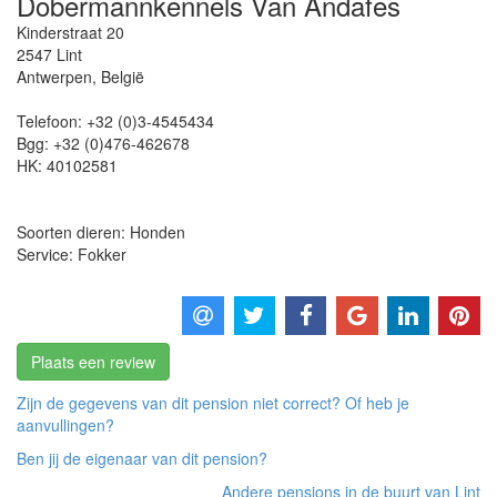
Dobermannkennels Van Andafes
Kinderstraat 20
2547
Lint
Antwerpen
,
België
Telefoon:
+32 (0)3-4545434
Bgg:
+32 (0)476-462678
HK:
40102581
Soorten dieren: Honden
Service: Fokker
Plaats een review
Zijn de gegevens van dit pension niet correct? Of heb je
aanvullingen?
Ben jij de eigenaar van dit pension?
Andere pensions in de buurt van Lint