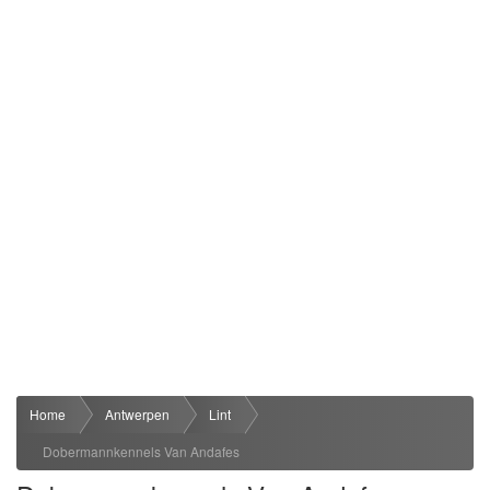
Home
Antwerpen
Lint
Dobermannkennels Van Andafes