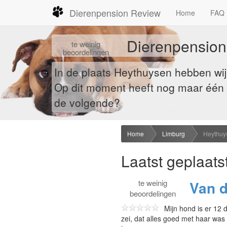
Dierenpension Review
Home
FAQ
Dierenpension
te
weinig
beoordelingen
In de plaats Heythuysen hebben wi
Op dit moment heeft nog maar één b
de volgende?
Home
Limburg
Heythuy
Laatst geplaats
te
weinig
Van 
beoordelingen
Mijn hond is er 12 
zei, dat alles goed met haar was