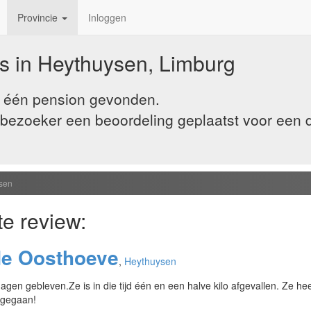
Provincie
Inloggen
s in Heythuysen, Limburg
j één pension gevonden.
ezoeker een beoordeling geplaatst voor een di
sen
te review:
de Oosthoeve
,
Heythuysen
dagen gebleven.Ze is in die tijd één en een halve kilo afgevallen. Ze 
 gegaan!