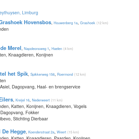
Heythuysen, Limburg
 Grashoek Hovensbos
,
,
Houwenberg 1a
Grashoek
(12 km)
onden
de Merel
,
,
Napoleonsweg 1
Haelen
(4 km)
tten, Knaagdieren, Konijnen
tel het Spik
,
,
Spikkerweg 156
Roermond
(12 km)
ten
 Asiel, Dagopvang, Haal- en brengservice
Eilers
,
,
Kreijel 16
Nederweert
(11 km)
nden, Katten, Konijnen, Knaagdieren, Vogels
, Dagopvang, Fokker
ibevo, Stichting Dierbaar
l De Hegge
,
,
Koenderstraat 2a
Weert
(15 km)
nden, Katten, Knaagdieren, Paarden, Konijnen