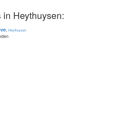
 in Heythuysen:
eve
,
Heythuysen
onden