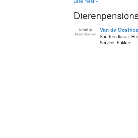
Lees meer »
Dierenpensions
Van de Oostho
te
weinig
beoordelingen
Soorten dieren: H
Service: Fokker