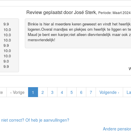
Review geplaatst door
José Sterk
,
Periode: Maart 2024
9.9
Binkie is hier al meerdere keren geweest en vindt het heerlij
logeren.Overal mandjes en plekjes om heerlijk te liggen en t
10.0
Maud je bent een kanjer,niet alleen diervriendelijk maar ook 
10.0
mensvriendelijk!
10.0
9.9
10.0
10.0
9.0
9.9
W
te
‹ Vorige
1
2
3
4
5
6
7
Volgende ›
La
 niet correct? Of heb je aanvullingen?
Andere pensio