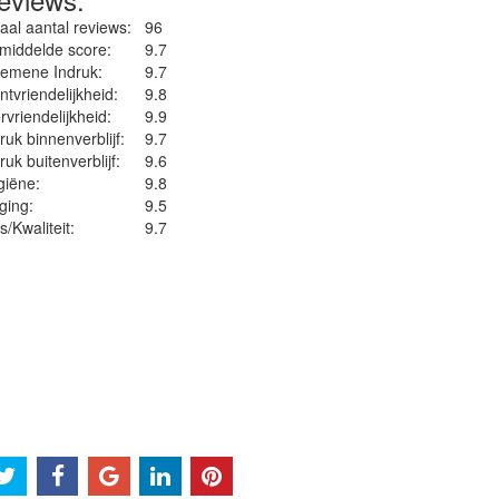
 trots op zijn.
aal aantal reviews:
96
middelde score:
9.7
gemene Indruk:
9.7
ntvriendelijkheid:
9.8
rvriendelijkheid:
9.9
ruk binnenverblijf:
9.7
ruk buitenverblijf:
9.6
iëne‎:
9.8
ging:
9.5
js/Kwaliteit:
9.7