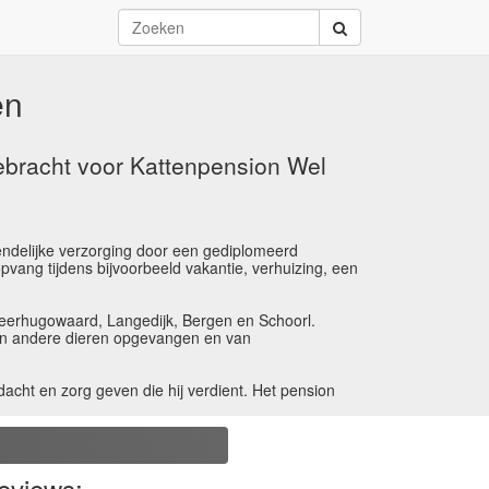
en
ebracht voor Kattenpension Wel
endelijke verzorging door een gediplomeerd
pvang tijdens bijvoorbeeld vakantie, verhuizing, een
Heerhugowaard, Langedijk, Bergen en Schoorl.
geen andere dieren opgevangen en van
acht en zorg geven die hij verdient. Het pension
ijk warm en in de zomer aangenaam koel. Zowel binnen
 volop mogelijkheden om te klimmen, spelen, krabben of
t de verplichte opleiding volgen wij regelmatig
eviews: