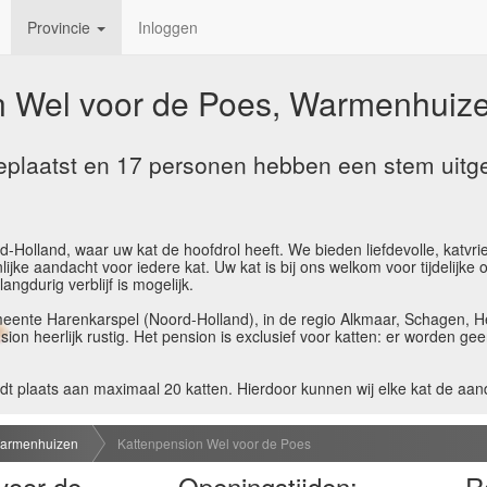
Provincie
Inloggen
n Wel voor de Poes, Warmenhuiz
plaatst en 17 personen hebben een stem uitg
Holland, waar uw kat de hoofdrol heeft. We bieden liefdevolle, katvri
ke aandacht voor iedere kat. Uw kat is bij ons welkom voor tijdelijke o
ngdurig verblijf is mogelijk.
meente Harenkarspel (Noord-Holland), in de regio Alkmaar, Schagen, 
sion heerlijk rustig. Het pension is exclusief voor katten: er worden 
dt plaats aan maximaal 20 katten. Hierdoor kunnen wij elke kat de aand
nding staat met een buitenverblijf. Binnen is het in de winter behaagl
 aanwezig. Uw kat bepaalt zelf of hij binnen of buiten wil zijn en heeft
armenhuizen
Kattenpension Wel voor de Poes
Dieren en voldoen aan alle eisen van het Honden- en Kattenbesluit. Naas
voor de
Openingstijden:
R