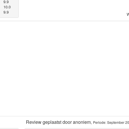
9.9
10.0
9.9
W
Review geplaatst door
anoniem
,
Periode: September 2