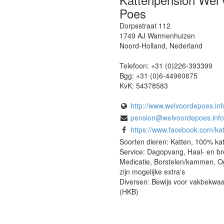
bijscholingen op het gebied van kattengedrag. Ons pensi
Poes
Dorpsstraat 112
1749 AJ
Warmenhuizen
Noord-Holland
,
Nederland
Telefoon:
+31 (0)226-393399
Bgg:
+31 (0)6-44960675
KvK:
54378583
http://www.welvoordepoes.inf
pension@welvoordepoes.info
https://www.facebook.com/katten
Soorten dieren: Katten, 100% kat
Service: Dagopvang, Haal- en br
Medicatie, Borstelen/kammen, 
zijn mogelijke extra's
Diversen: Bewijs voor vakbekw
(HKB)