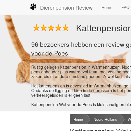
Dierenpension Review
Home
FAQ
Kattenpensio
96 bezoekers hebben een review ge
voor de Poes.
Rustig gelegen kattenpension in Warmenhuizen, Noord-
pensionhouder plus waardevol team met veel persoonlij
zakenreis of andere omstandigheden. Zowel kort- als la
Het kattenpension is gevestigd in Warmenhuizen, ge
Ondanks de ligging midden in de dorpskern is het pen
verkeersgeluiden is er geen last.
Kattenpension Wel voor de Poes is kleinschalig en bie
beschikt over een binnenverblijf, dat in directe verbi
als buiten zijn diverse slaapplekken en kattentributen
heerlijk te slapen.
Home
Noord-Holland
W
Wij zijn geregistreerd bij de Gezondheidsdienst voor 
Kattenpension Wel 