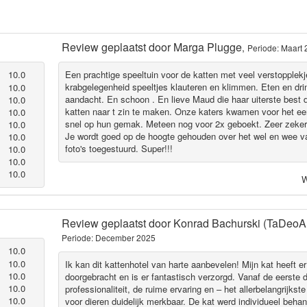
Review geplaatst door
Marga Plugge
,
Periode: Maart
10.0
Een prachtige speeltuin voor de katten met veel verstopplekj
krabgelegenheid speeltjes klauteren en klimmen. Eten en dri
10.0
aandacht. En schoon . En lieve Maud die haar uiterste best 
10.0
katten naar t zin te maken. Onze katers kwamen voor het e
10.0
snel op hun gemak. Meteen nog voor 2x geboekt. Zeer zeker
10.0
Je wordt goed op de hoogte gehouden over het wel en wee van
10.0
foto's toegestuurd. Super!!!
10.0
10.0
10.0
W
Review geplaatst door
Konrad Bachurski (TaDeoA
Periode: December 2025
10.0
10.0
Ik kan dit kattenhotel van harte aanbevelen! Mijn kat heeft 
10.0
doorgebracht en is er fantastisch verzorgd. Vanaf de eerste
10.0
professionaliteit, de ruime ervaring en – het allerbelangrijkst
10.0
voor dieren duidelijk merkbaar. De kat werd individueel beha