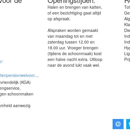
on is officieel geregistreerd als 100% katvriendelijk, iets waar wij echt
Halen en brengen van katten,
Tot
of een bezichtiging gaat altijd
Ge
op afspraak.
Al
Kla
Afspraken worden gemaakt
Die
van maandag tot en met
Ind
zaterdag tussen 12.00 en
Ind
18.00 uur. Vroeger brengen
Hyg
(tijdens de schoonmaak) kost
Lig
een halve nacht extra. Uitloop
Pri
o/
naar de avond lukt vaak wel.
pensionwelvoordepoes
vriendelijk (KGA)
engservice,
Ogen schoonmaken
aamheid aanwezig