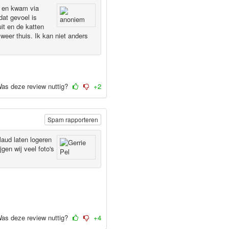
e en kwam via
dat gevoel is
it en de katten
 weer thuis. Ik kan niet anders
as deze review nuttig?
+2
Spam rapporteren
Maud laten logeren
jgen wij veel foto's
as deze review nuttig?
+4