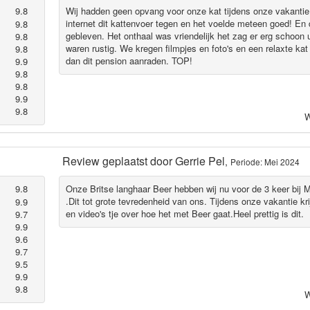
9.8
Wij hadden geen opvang voor onze kat tijdens onze vakanti
internet dit kattenvoer tegen en het voelde meteen goed! En 
9.8
gebleven. Het onthaal was vriendelijk het zag er erg schoon u
9.8
waren rustig. We kregen filmpjes en foto's en een relaxte kat
9.8
dan dit pension aanraden. TOP!
9.9
9.8
9.8
9.9
9.8
W
Review geplaatst door
Gerrie Pel
,
Periode: Mei 2024
9.8
Onze Britse langhaar Beer hebben wij nu voor de 3 keer bij 
.Dit tot grote tevredenheid van ons. Tijdens onze vakantie kri
9.9
en video's tje over hoe het met Beer gaat.Heel prettig is dit.
9.7
9.9
9.6
9.7
9.5
9.9
9.8
W