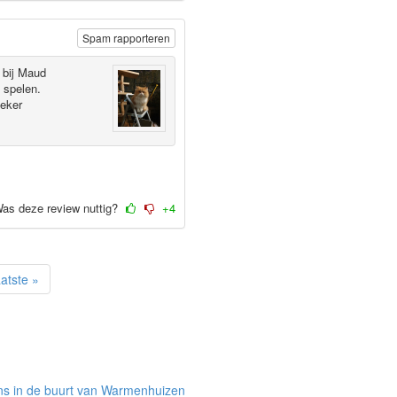
Spam rapporteren
k bij Maud
e spelen.
zeker
as deze review nuttig?
+4
atste »
ns in de buurt van Warmenhuizen