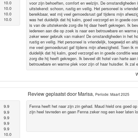
10.0
voor zijn behoeften, comfort en welzijn. De omstandigheden in
10.0
uitstekend: schoon, rustig en veilig. Het personeel is vriendel
10.0
bereikbaar, wat mij veel gemoedsrust gaf tijdens mijn afwezi
10.0
was het duidelijk dat hij kalm, goed verzorgd en in goede con
is van de uitstekende zorg die hij daar heeft gekregen. Ik bev
iedereen aan die op zoek is naar een betrouwbare en warme ple
zeker weer gebruik van maken! De omstandigheden in het hot
rustig en veilig. Het personeel is vriendelijk, toegewijd en al
me veel gemoedsrust gaf tijdens mijn afwezigheid. Toen ik m
duidelijk dat hij kalm, goed verzorgd en in goede conditie wa
zorg die hij heeft gekregen. Ik beveel dit hotel van harte aan
betrouwbare en warme plek voor zijn of haar huisdier. Ik zal e
W
Review geplaatst door
Marisa
,
Periode: Maart 2025
9.9
Fenna heeft het naar zijn zin gehad. Maud hield ons goed op
zijn heel tevreden en gaan Fenna zeker nog een keer laten l
9.9
9.9
9.9
9.9
10.0