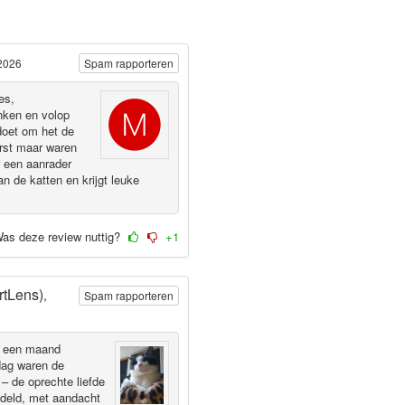
 2026
Spam rapporteren
es,
nken en volop
doet om het de
erst maar waren
 een aanrader
 de katten en krijgt leuke
as deze review nuttig?
+1
rtLens)
,
Spam rapporteren
er een maand
 dag waren de
e – de oprechte liefde
ndeld, met aandacht