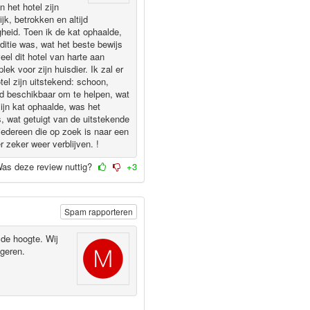
 het hotel zijn
ijk, betrokken en altijd
gheid. Toen ik de kat ophaalde,
ditie was, wat het beste bewijs
eel dit hotel van harte aan
k voor zijn huisdier. Ik zal er
el zijn uitstekend: schoon,
tijd beschikbaar om te helpen, wat
ijn kat ophaalde, was het
s, wat getuigt van de uitstekende
 iedereen die op zoek is naar een
r zeker weer verblijven. !
as deze review nuttig?
+3
Spam rapporteren
 de hoogte. Wij
ogeren.