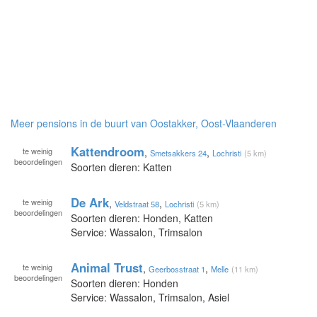
Meer pensions in de buurt van Oostakker, Oost-Vlaanderen
Kattendroom
te
weinig
,
,
Smetsakkers 24
Lochristi
(5 km)
beoordelingen
Soorten dieren: Katten
De Ark
te
weinig
,
,
Veldstraat 58
Lochristi
(5 km)
beoordelingen
Soorten dieren: Honden, Katten
Service: Wassalon, Trimsalon
Animal Trust
te
weinig
,
,
Geerbosstraat 1
Melle
(11 km)
beoordelingen
Soorten dieren: Honden
Service: Wassalon, Trimsalon, Asiel