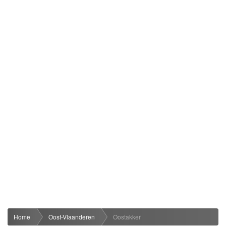
Home
Oost-Vlaanderen
Oostakker