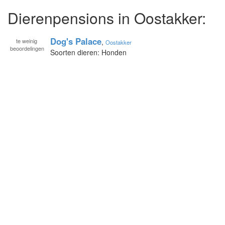
Dierenpensions in Oostakker:
Dog's Palace
te
weinig
,
Oostakker
beoordelingen
Soorten dieren: Honden