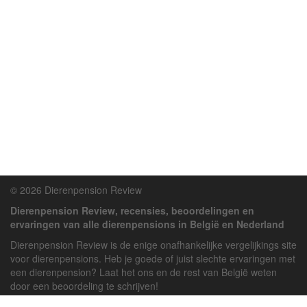
© 2026 Dierenpension Review
Dierenpension Review, recensies, beoordelingen en
ervaringen van alle dierenpensions in België en Nederland
Dierenpension Review is de enige onafhankelijke vergelijkings site
voor dierenpensions. Heb je goede of juist slechte ervaringen met
een dierenpension? Laat het ons en de rest van België weten
door een beoordeling te schrijven!
Powered by
deJong-IT