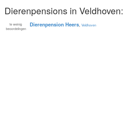
Dierenpensions in Veldhoven:
Dierenpension Heers
te
weinig
,
Veldhoven
beoordelingen