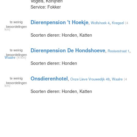
Vogels, Konijnen
Service: Fokker
Dierenpension 't Hoekje
te
weinig
,
,
Wolfshoek 4
Knegsel
(4
beoordelingen
km)
Soorten dieren: Honden, Katten
Dierenpension De Hondshoeve
te
weinig
,
,
Rooisestraat 1
beoordelingen
Waalre
(4 km)
Soorten dieren: Honden
Onsdierenhotel
te
weinig
,
,
Onze Lieve Vrouwedijk 49
Waalre
(4
beoordelingen
km)
Soorten dieren: Honden, Katten