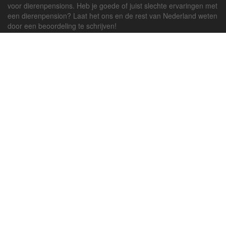
voor dierenpensions. Heb je goede of juist slechte ervaringen met
een dierenpension? Laat het ons en de rest van Nederland weten
door een beoordeling te schrijven!
Powered by
deJong-IT
Inloggen
Registreren
Veel gestelde vragen
API handleiding
Pension toevoegen
Contact
Twitter
Facebook
Algemene Voorwaarden